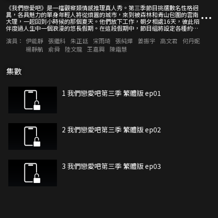
《我們戀愛吧》是一檔觀察類情感推理真人秀。第三季節目挑選數名性格迥
異，各具魅力的單身年輕人將從煩囂的城市，來到被森林和青山包圍的雲南
大理，一起回到小時候的那個夏天。他們放下工作，朝夕相處16天，彼此陪
伴度過人生中一個浪漫的悠長假期。在這段假期中，節目組將設定各種約會
機會、每日睡前臥談等獨特環節，為素人相處創造機會了解彼此，他們也將
演員：
伊能靜
張繼科
朱正廷
宋雨琦
張純燁
姜振宇
高文君
何丹妮
經歷戀愛前後的心情起伏、平凡生活裡的喜怒哀樂、相處中的酸甜苦辣，由
此展現當下年輕人最真實的相處模式和戀愛方式。伊能靜、朱正廷等明星嘉
楊靜航
俞舜
陸文龍
王嘉興
陳霜慧
賓將作為場外戀愛觀察員，反觀幾位素人單身男女日常相處的生活細節，推
測他們的情感變化和關係走向，為當代年輕人傳遞和倡導積極正向的戀愛
觀。
集數
1 我們戀愛吧第三季 繁體版 ep01
2 我們戀愛吧第三季 繁體版 ep02
3 我們戀愛吧第三季 繁體版 ep03