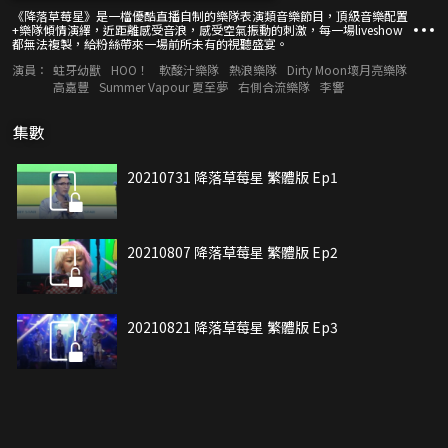
《降落草莓星》是一檔優酷直播自制的樂隊表演類音樂節目，頂級音樂配置
+樂隊傾情演繹，近距離感受音浪，感受空氣振動的刺激，每一場liveshow
都無法複製，給粉絲帶來一場前所未有的視聽盛宴。
演員：
蛀牙幼獸
HOO！
軟酸汁樂隊
熱浪樂隊
Dirty Moon壞月亮樂隊
高嘉豐
Summer Vapour 夏至夢
右側合流樂隊
李響
集數
20210731 降落草莓星 繁體版 Ep1
20210807 降落草莓星 繁體版 Ep2
20210821 降落草莓星 繁體版 Ep3