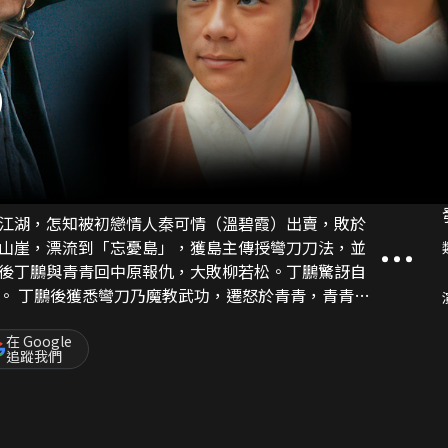
)
江湖，怎知被初戀情人秦可情（溫碧霞）出賣，敗於
山崖，漂流到「忘憂島」，獲島主傳授彎刀刀法，並
後丁鵬與青青回中原報仇，大敗柳若松。丁鵬驚訝自
青青因
武林盟主。及後丁鵬成任天行作為魔教的傀儡，為不
出現，其後他向眾正派交待自己魔教身份，不但沒得
在 Google
追蹤我們
，青青竟再次出現其眼前。