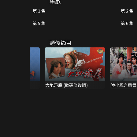
集數
第 1 集
第 2 集
第 5 集
第 6 集
類似節目
傳之鐵血丹心
大地飛鷹 (數碼修復版)
陸小鳳之鳳舞
版)