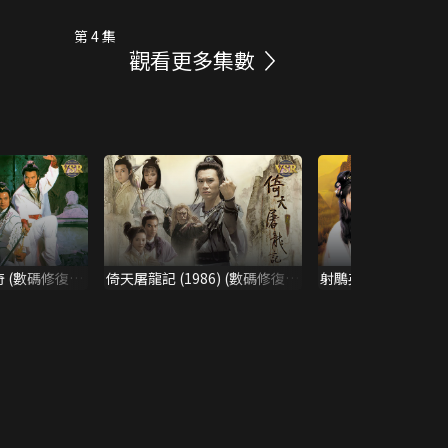
第 4 集
觀看更多集數
 (數碼修復
倚天屠龍記 (1986) (數碼修復
射鵰英雄傳之華山論劍
版)
復版)