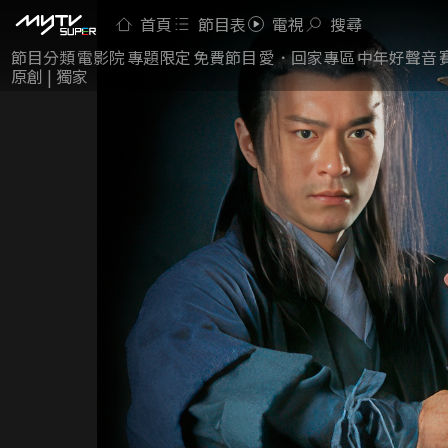
首頁
節目表
電視
搜尋
節目分類
電影院
專題限定
免費節目
愛．回家專區
中年好聲音
原創 | 獨家