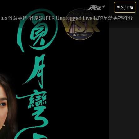
登入 / 訂購
lus
教育專區
唱錢
SUPER Unplugged Live
我的至愛男神推介