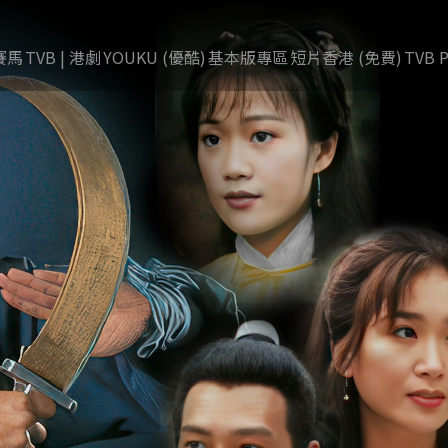
賽馬
TVB | 港劇
YOUKU (優酷)
基本版專區
短片香港 (免費)
TVB P