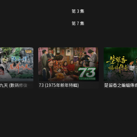
第 3 集
第 7 集
九天 (數碼修復
73 (1975年新年特輯)
楚留香之蝙蝠傳奇
版)