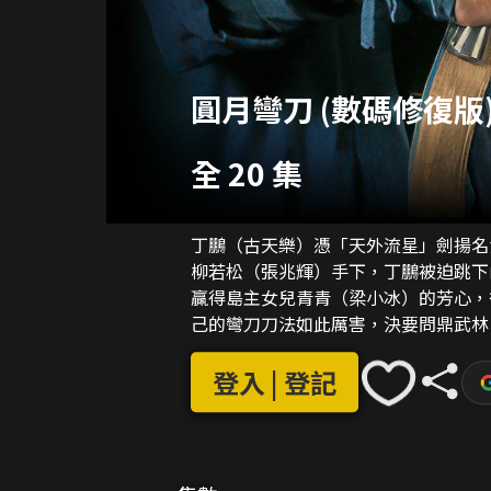
圓月彎刀 (數碼修復版
全 20 集
丁鵬（古天樂）憑「天外流星」劍揚名
柳若松（張兆輝）手下，丁鵬被迫跳下
贏得島主女兒青青（梁小冰）的芳心，
己的彎刀刀法如此厲害，決要問鼎武林。 丁鵬後獲悉彎刀乃魔教武功，遷怒於青青，
深愛丁鵬，情願消失江湖以成全他成為
欲失去眼前一切，唯有以亦正亦邪身份
登入 | 登記
到同情，更被追殺。丁鵬走投無路之際