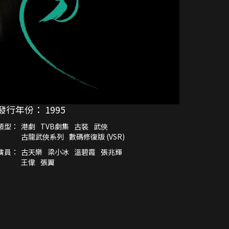
發行年份：
1995
類型：
港劇
TVB劇集
古裝
武俠
古龍武俠系列
數碼修復版 (VSR)
演員：
古天樂
梁小冰
溫碧霞
張兆輝
王偉
張翼