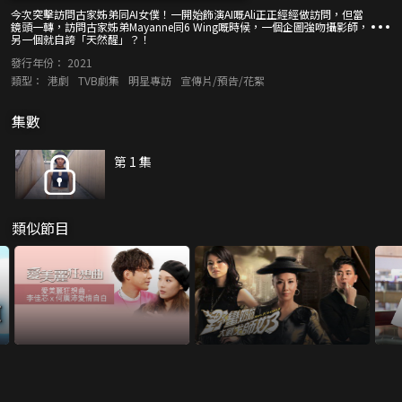
今次突擊訪問古家姊弟同AI女僕！一開始飾演AI嘅Ali正正經經做訪問，但當
鏡頭一轉，訪問古家姊弟Mayanne同6 Wing嘅時候，一個企圖強吻攝影師，
另一個就自誇「天然醒」？！
發行年份：
2021
類型：
港劇
TVB劇集
明星專訪
宣傳片/預告/花絮
集數
第 1 集
類似節目