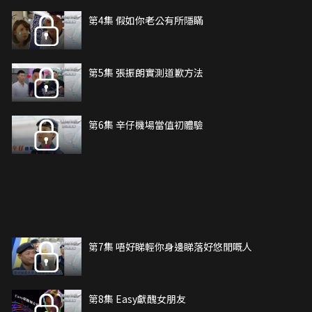
第4集 假如你老公有所隱瞞
第5集 張振朗實測道歉方法
第6集 辛仔機場當值初體驗
第7集 唔好睇輕你身邊睇落好悠閒嘅人
第8集 Easy獻醜女朋友