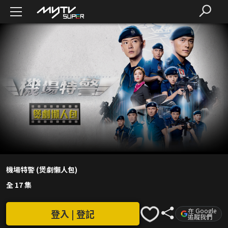
機場特警 (煲劇懶人包)
全 17 集
在 Google
登入 | 登記
追蹤我們