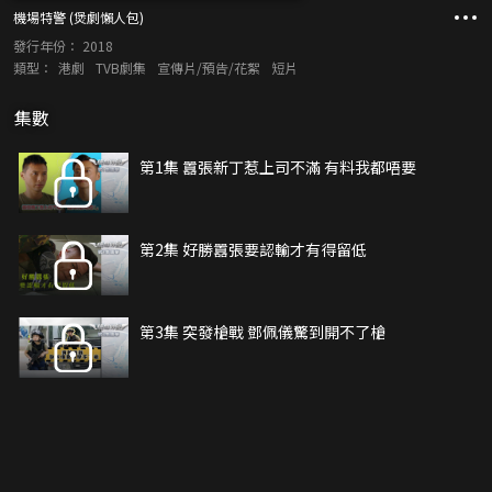
機場特警 (煲劇懶人包)
發行年份：
2018
類型：
港劇
TVB劇集
宣傳片/預告/花絮
短片
集數
第1集 囂張新丁惹上司不滿 有料我都唔要
第2集 好勝囂張要認輸才有得留低
第3集 突發槍戰 鄧佩儀驚到開不了槍