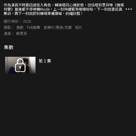
作為演員不時要迅速投入角色，轉換唔同心情狀態，但估唔到思貝喺《機場
特警》幕後都不停神轉Mode，上一刻仲講緊笑嘻嘻哈哈，下一刻就要認真
集訓，再下一刻就即刻轉場準備爆喊，的確好戲！
發行年份：
2020
類型：
港劇
TVB劇集
宣傳片/預告/花絮
短片
演員：
蔡思貝
集數
第 1 集