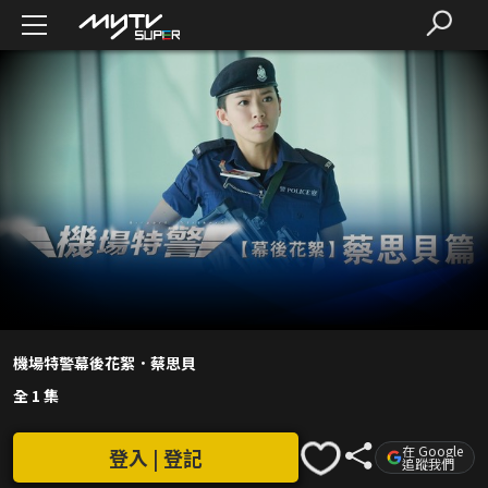
機場特警幕後花絮．蔡思貝
全 1 集
在 Google
登入 | 登記
追蹤我們