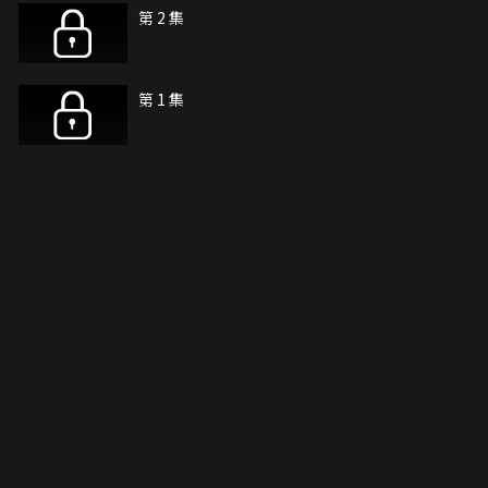
第 2 集
第 1 集