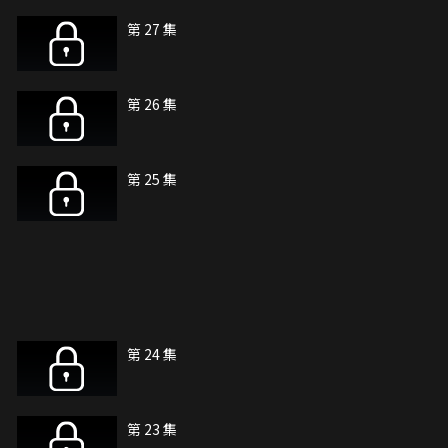
第 27 集
第 26 集
第 25 集
第 24 集
第 23 集