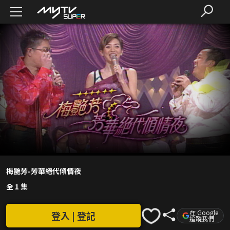
梅艷芳-芳華絕代傾情夜
全 1 集
在 Google
登入 | 登記
追蹤我們