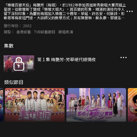
「樂壇百變天后」梅艷芳（梅姐），於1982年參加首屆新秀歌唱大賽而踏上
星途。從歌壇新丁變成「樂壇大姐大」，其百變的形象、精湛的演技均令人
留下深刻印象，為慶祝梅姐加入樂壇二十週年，草蜢、許志安、何韻詩、彭
敬慈等梅家班門徒，大談師父的教學方式；另有陳慧琳、蘇永康、鄧健泓、
楊千嬅、方力申、李彩樺等樂壇後輩，現場演唱梅姐多首經典金曲。 梅姐於
發行年份：
2002
藝壇多年，圈中好友多不勝數，羅文、張學友、陳百祥、鄭丹瑞、黃子華、
倫永亮、譚詠麟、黎小田和鍾鎮濤等均以不同的方式來祝賀，還大爆梅姐形
類型：
香港綜藝
TVB綜藝節目
歌唱表演
象百變的原因和拍攝電影初期的趣事；劉德華一直被外界視為梅姐心愛的男
人，他親述與梅姐的關係，到底他們有多親密？梅姐曾與多名俊男成為情
侶，究竟心目中的白馬王子又是怎樣的？ 此外，梅姐作為「世紀舞台女
集數
皇」，更會一展身手，與一眾徒兒大唱大跳<壞女孩>、<淑女>、<妖女>、
<黑夜的豹>、<冰山大火>等經典勁歌。
第 1 集 梅艷芳-芳華絕代傾情夜
類似節目