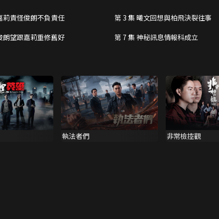
集 嘉莉責怪俊朗不負責任
第 3 集 曦文回想與柏飛決裂往事
集 俊朗望跟嘉莉重修舊好
第 7 集 神秘訊息情報科成立
執法者們
非常檢控觀