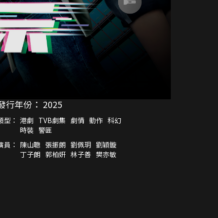
發行年份：
2025
類型：
港劇
TVB劇集
劇情
動作
科幻
時裝
警匪
演員：
陳山聰
張振朗
劉佩玥
劉穎鏇
丁子朗
郭柏姸
林子善
樊亦敏