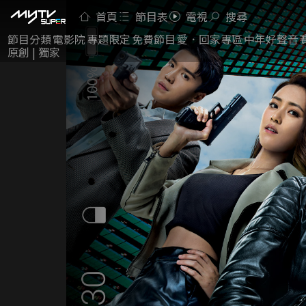
首頁
節目表
電視
搜尋
節目分類
電影院
專題限定
免費節目
愛．回家專區
中年好聲音
原創 | 獨家