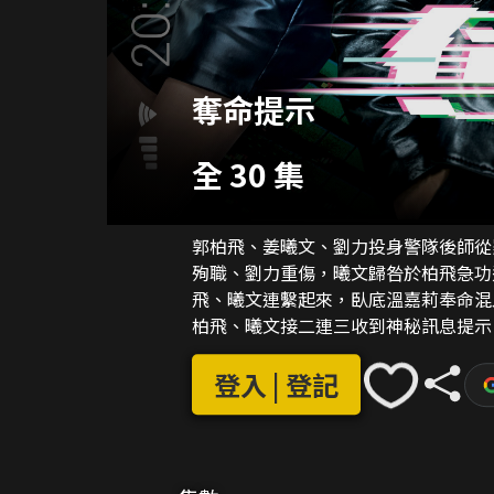
奪命提示
全 30 集
郭柏飛、姜曦文、劉力投身警隊後師從
殉職、劉力重傷，曦文歸咎於柏飛急功
飛、曦文連繫起來，臥底溫嘉莉奉命混
柏飛、曦文接二連三收到神秘訊息提示
宗撲朔迷離的命案。由手機助理發出的
友？
登入 | 登記