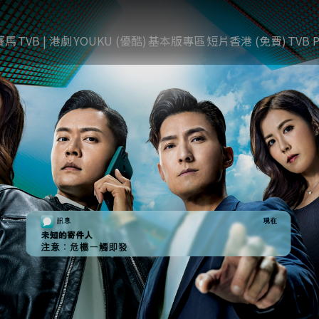
賽馬
TVB | 港劇
YOUKU (優酷)
基本版專區
短片香港 (免費)
TVB P