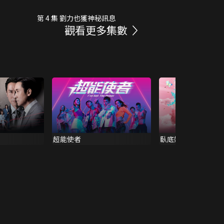
第 4 集 劉力也獲神秘訊息
觀看更多集數
超能使者
臥底嬌娃