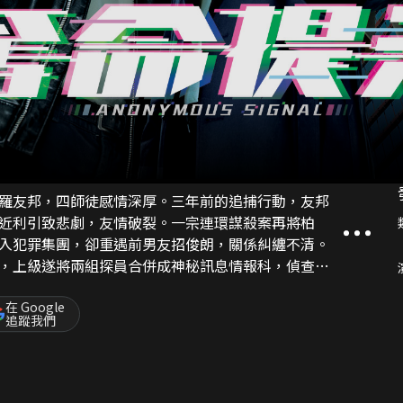
羅友邦，四師徒感情深厚。三年前的追捕行動，友邦
近利引致悲劇，友情破裂。一宗連環謀殺案再將柏
入犯罪集團，卻重遇前男友招俊朗，關係糾纏不清。
，上級遂將兩組探員合併成神秘訊息情報科，偵查多
提示為何每每能引領團隊超前破案，「她」是敵是
在 Google
追蹤我們