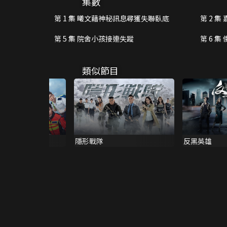
集數
第 1 集 曦文藉神秘訊息尋獲失聯臥底
第 2 
第 5 集 院舍小孩接連失蹤
第 6 
類似節目
線
隱形戰隊
反黑英雄