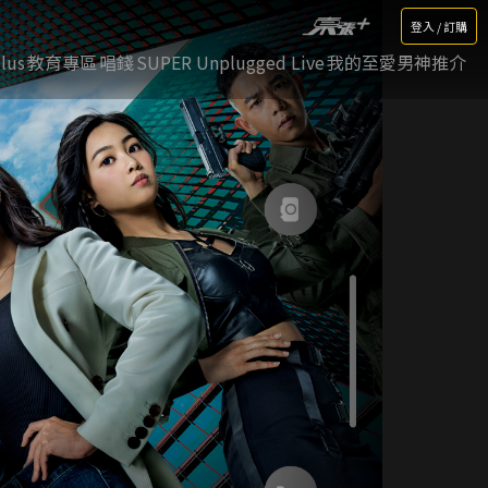
登入 / 訂購
lus
教育專區
唱錢
SUPER Unplugged Live
我的至愛男神推介