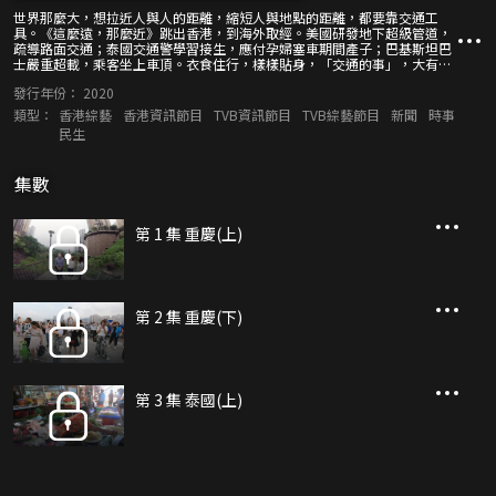
世界那麼大，想拉近人與人的距離，縮短人與地點的距離，都要靠交通工
具。《這麼遠，那麼近》跳出香港，到海外取經。美國研發地下超級管道，
疏導路面交通；泰國交通警學習接生，應付孕婦塞車期間產子；巴基斯坦巴
士嚴重超載，乘客坐上車頂。衣食住行，樣樣貼身，「交通的事」，大有學
問。節目以輕鬆手法介紹「通」識，希望「這麼遠」的交通事，香港觀眾感
發行年份：
2020
到「那麼近」。
類型：
香港綜藝
香港資訊節目
TVB資訊節目
TVB綜藝節目
新聞
時事
民生
集數
第 1 集 重慶(上)
第 2 集 重慶(下)
第 3 集 泰國(上)