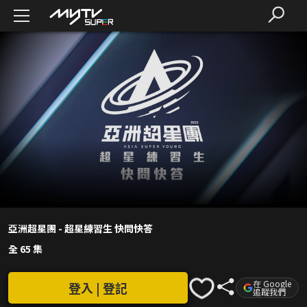
亞洲超星團 - 超星練習生 快問快答
全 65 集
在 Google
登入 | 登記
追蹤我們