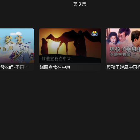
第 3 集
如發牧師-不再
媒體宣教在中東
與孩子逆風中同行
家庭見證)