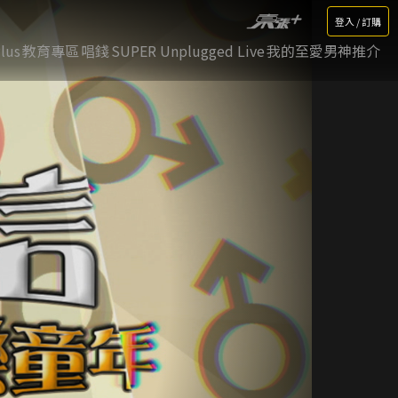
登入 / 訂購
lus
教育專區
唱錢
SUPER Unplugged Live
我的至愛男神推介