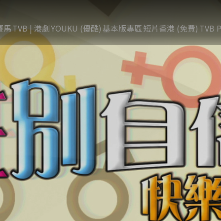
賽馬
TVB | 港劇
YOUKU (優酷)
基本版專區
短片香港 (免費)
TVB P