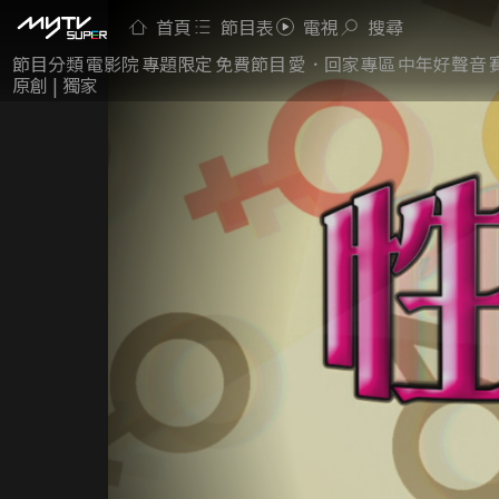
首頁
節目表
電視
搜尋
節目分類
電影院
專題限定
免費節目
愛．回家專區
中年好聲音
原創 | 獨家