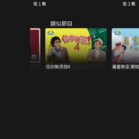
第 1 集
第 2 集
類似節目
路加福音
信仰無添加4
屬靈教室:蕭
「負」親