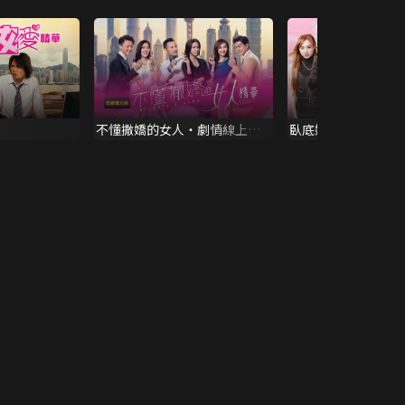
不懂撒嬌的女人・劇情線上看 |
臥底嬌娃 · 劇集精
懶人包