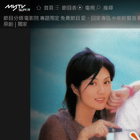
首頁
節目表
電視
搜尋
節目分類
電影院
專題限定
免費節目
愛．回家專區
中年好聲音
原創 | 獨家