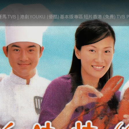
賽馬
TVB | 港劇
YOUKU (優酷)
基本版專區
短片香港 (免費)
TVB P