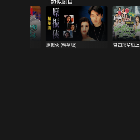
類似節目
之新鴛鴦蝴蝶夢
原振俠 (精華版)
當四葉草碰上劍