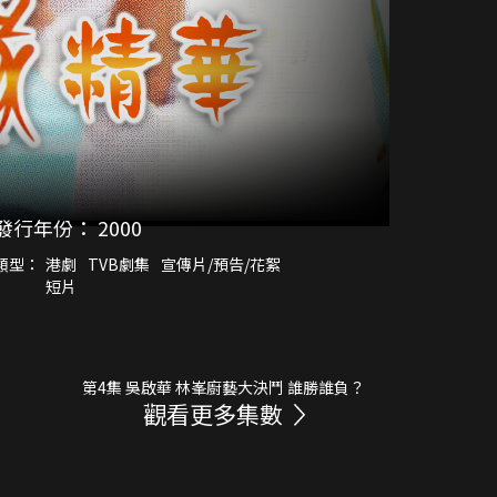
發行年份：
2000
類型：
港劇
TVB劇集
宣傳片/預告/花絮
短片
第4集 吳啟華 林峯廚藝大決鬥 誰勝誰負？
觀看更多集數