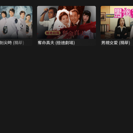
尖時 (精華)
奪命真夫 (極速劇場)
男親女愛 (精華)