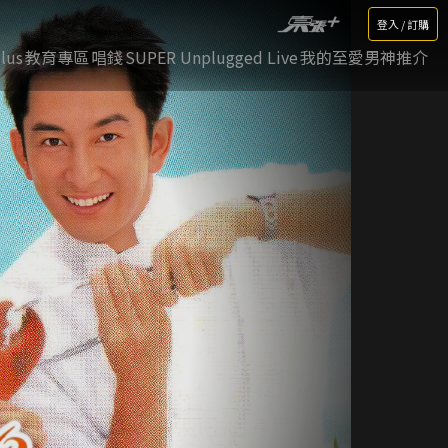
登入 / 訂購
lus
教育專區
唱錢
SUPER Unplugged Live
我的至愛男神推介