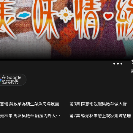
在 Google
追蹤我們
陳慧珊 吳啟華為碗生菜魚肉湯反面
第3集 陳慧珊說服吳啟華做大廚
蝦頭林峯 馬友吳啟華 廚房內外大亂
第7集 蝦頭林峯戀上親家姐陳慧珊