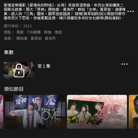
愛情音樂電影《愛情來的時候2 - 台灣》承接浪漫戀曲，來到台灣拍攝第二
個單元故事。兩大「男神」周柏豪、黃浩然，夥拍「女神」黃翠如，演繹唯
美、感人的「三角」關係，觀眾豈能錯過！ 錢晴(黃翠如飾)因父親替同鄉作
擔保而欠下巨款，慘被黑幫追債，晴只得搬到多年好友杜錦煇(周柏豪飾)家
中暫避，展開了「非一般」同居生活。錦煇富藝術天份，夢想成為設計師，
發行年份：
2015
惜懷才不遇，唯有身兼數職解決生活問題，一邊等待機會，晴也跟隨錦煇日
夜工作，共同進退。 錦煇與晴互相扶持，但晴卻夢想嫁個有錢人，擺脫窮苦
類型：
港劇
TVB劇集
時裝
情感
生活。一天，晴在宴會中邂逅富豪Roger(黃浩然飾)，對方更主動展開追
演員：
周柏豪
黃翠如
黃浩然
求，並爽快替晴還清欠債。二人相處日久，Roger希望帶晴回英國結婚，晴
難捨好友錦煇，更隱若感覺與錦煇之間已不再是單純的友情，頓時陷入兩
難！晴難定去留，遂向錦煇明言困惑，究竟錦煇會否鼓氣勇氣挽留晴？在夢
集數
寐以求的「金龜婿」與「知己」錦煇之間，晴最終如何抉擇？
第 1 集
類似節目