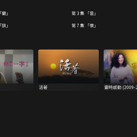
 「蘭」
第 3 集 「巹」
 「狽」
第 7 集 「慣」
活著
霎時感動 (2009-2