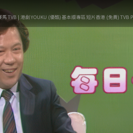
賽馬
TVB | 港劇
YOUKU (優酷)
基本版專區
短片香港 (免費)
TVB P