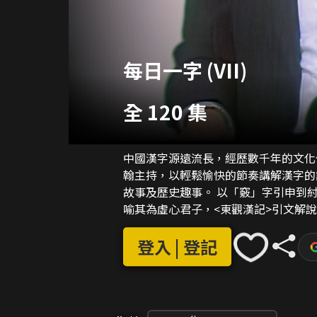
每日一字 (VII)
全 120 集
中國漢字源遠流長，經歷數千年的文化
翰主持，以輕鬆愉快的節奏講解漢字的
故事及歷史趣事。 以「竅」字引申到紂王殺害比干之故事，講述中華文壇對「竹」的喜愛，
喻其為虛心君子，<東觀漢記>引文解
卑，能為百姓所用。又再以「齣」、「
登入 | 登記