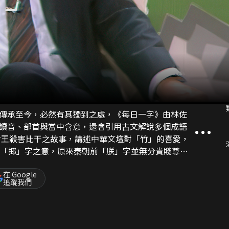
傳承至今，必然有其獨到之處，《每日一字》由林佐
讀音、部首與當中含意，還會引用古文解說多個成語
說「揶」字之意，原來秦朝前「朕」字並無分貴賤尊
乜」證明廣府話是均是有音有字。
在 Google
追蹤我們