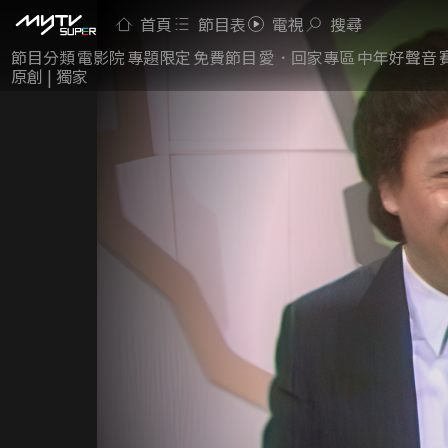
首頁
節目表
電視
搜尋
節目分類
電影院
專題限定
免費節目
愛．回家專區
中年好聲音
原創 | 獨家