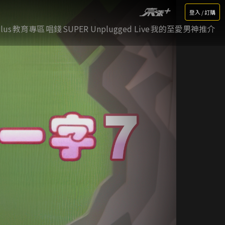
登入 / 訂購
lus
教育專區
唱錢
SUPER Unplugged Live
我的至愛男神推介