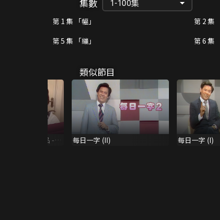
集數
1-100集
第 1 集 「幅」
第 2 集
第 5 集 「繃」
第 6 集
類似節目
堂精選學生作品 -
每日一字 (II)
每日一字 (I)