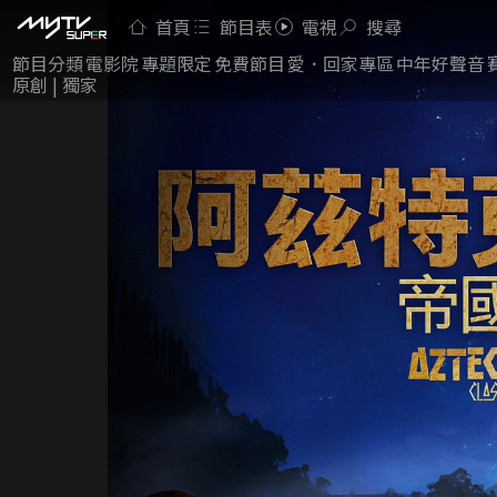
首頁
節目表
電視
搜尋
節目分類
電影院
專題限定
免費節目
愛．回家專區
中年好聲音
原創 | 獨家