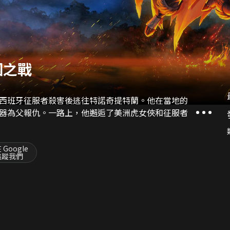
國之戰
西班牙征服者殺害後逃往特諾奇提特蘭。他在當地的
器為父報仇。一路上，他邂逅了美洲虎女俠和征服者
 Google
追蹤我們