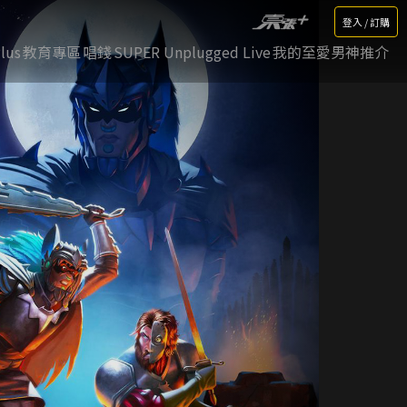
登入 / 訂購
lus
教育專區
唱錢
SUPER Unplugged Live
我的至愛男神推介