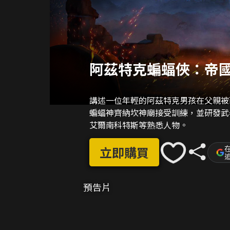
阿茲特克蝙蝠俠：帝
講述一位年輕的阿茲特克男孩在父親被
蝙蝠神齊納坎神廟接受訓練，並研發武
艾爾南科特斯等熟悉人物。
在
立即購買
預告片
02:16