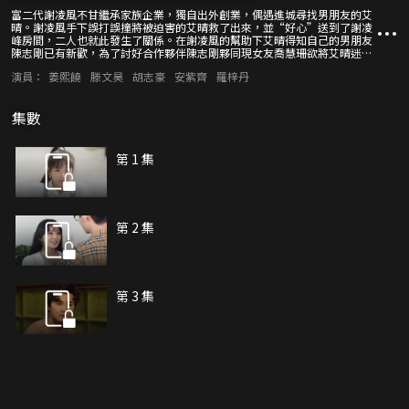
富二代謝凌風不甘繼承家族企業，獨自出外創業，偶遇進城尋找男朋友的艾
晴。謝凌風手下誤打誤撞將被迫害的艾晴救了出來，並“好心”送到了謝凌
峰房間，二人也就此發生了關係。在謝凌風的幫助下艾晴得知自己的男朋友
陳志剛已有新歡，為了討好合作夥伴陳志剛夥同現女友喬慧珊欲將艾晴迷倒
送給朱老闆，好在遇到艾晴的另一愛慕者畫室老闆周庸將其救下，謝凌風透
演員：
姜熙饒
滕文昊
胡志豪
安紫齊
羅梓丹
過調查熟知這一切並揭穿了這個陰謀。
集數
第 1 集
第 2 集
第 3 集