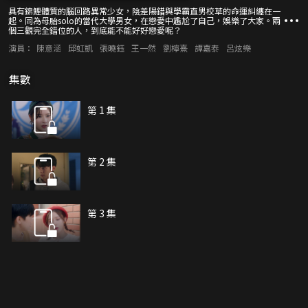
具有錦鯉體質的腦回路異常少女，陰差陽錯與學霸直男校草的命運糾纏在一
起。同為母胎solo的當代大學男女，在戀愛中尷尬了自己，娛樂了大家。兩
個三觀完全錯位的人，到底能不能好好戀愛呢？
演員：
陳意涵
邱虹凱
張曉鈺
王一然
劉檸熹
譚嘉泰
呂炫樂
集數
第 1 集
第 2 集
第 3 集