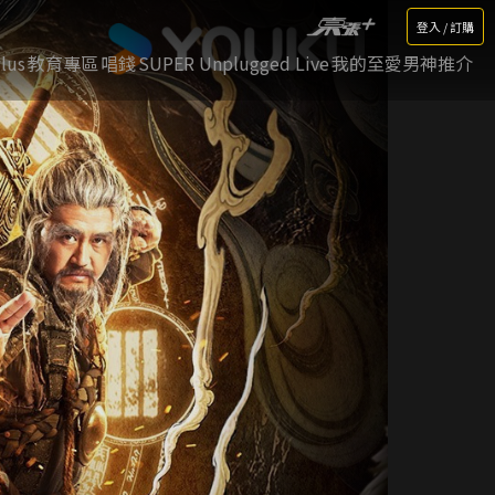
登入 / 訂購
lus
教育專區
唱錢
SUPER Unplugged Live
我的至愛男神推介