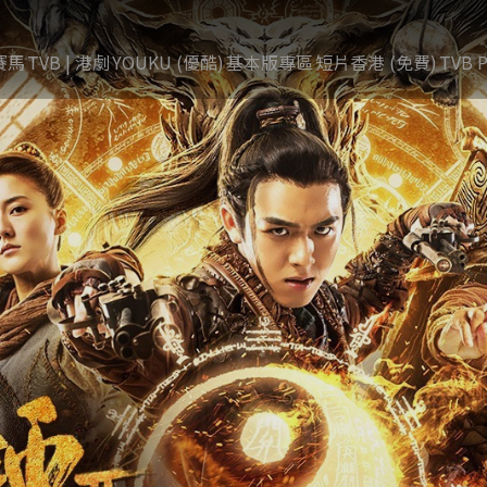
賽馬
TVB | 港劇
YOUKU (優酷)
基本版專區
短片香港 (免費)
TVB P