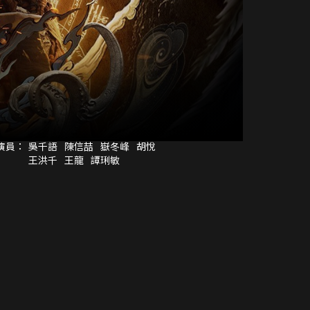
演員：
吳千語
陳信喆
嶽冬峰
胡悅
王洪千
王龍
譚琍敏