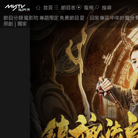
首頁
節目表
電視
搜尋
節目分類
電影院
專題限定
免費節目
愛．回家專區
中年好聲音
原創 | 獨家