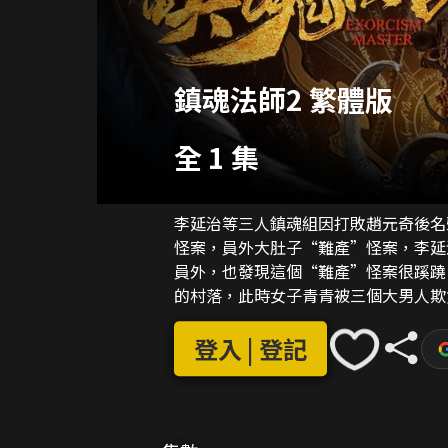
鎮魂法師2 繁體版
全 1 集
李延治等三人鎮魂組因打敗趙元奇後名
怪案，員外大肚子“難產”怪案，李延
員外，也發現這個“難產”怪案很蹊蹺
的村落，此時女子青青被三個大男人欺
救下的女子青青帶領鎮魂法師三人到一
李延治格外的親近，此舉進一步激化了
登入 | 登記
露，鎮魂三人組被陷害，危難之際，在
皇上，王爺的陰謀破敗。