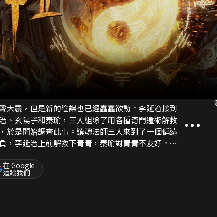
聲大震，但是新的陰謀也已經蠢蠢欲動。李延治接到
治、玄陽子和秦瑜，三人組除了用各種奇門遁術解救
，於是開始調查此事。鎮魂法師三人來到了一個偏遠
負，李延治上前解救下青青，秦瑜對青青不友好。被
家荒涼的客棧，青青感恩李延治的救命之恩，於是對
秦瑜和李延治的矛盾，三人決裂。最終青青身份暴
在 Google
追蹤我們
玄陽子的幫助下李延治和秦瑜滿血歸來解救了師傅和