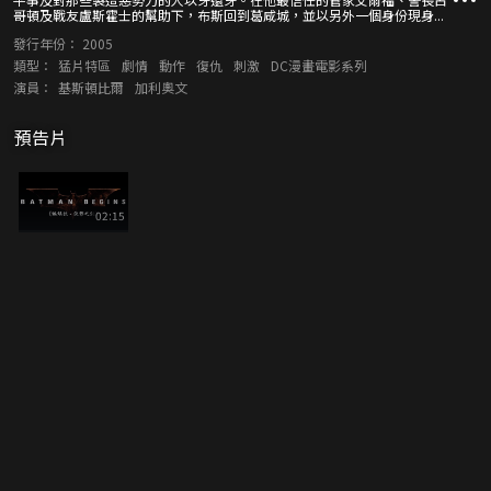
哥頓及戰友盧斯霍士的幫助下，布斯回到葛咸城，並以另外一個身份現身...
發行年份：
2005
類型：
猛片特區
劇情
動作
復仇
刺激
DC漫畫電影系列
演員：
基斯頓比爾
加利奧文
預告片
02:15