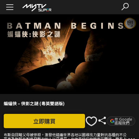
蝙蝠俠 – 俠影之謎 (粵英雙語版)
在 Google
立即購買
追蹤我們
布斯自目睹父母被慘殺，激發他踏遍世界各地以圖尋找力量對抗各種的不公
平事及對那些製造惡勢力的人以牙還牙。在他最信任的管家艾爾福、警長占