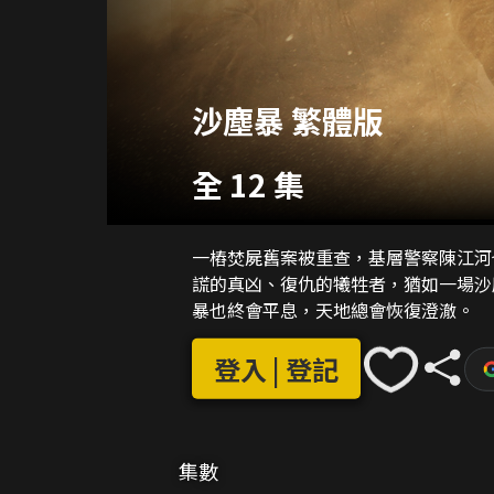
沙塵暴 繁體版
全 12 集
一樁焚屍舊案被重查，基層警察陳江河
謊的真凶、復仇的犧牲者，猶如一場沙
暴也終會平息，天地總會恢復澄澈。
登入 | 登記
集數