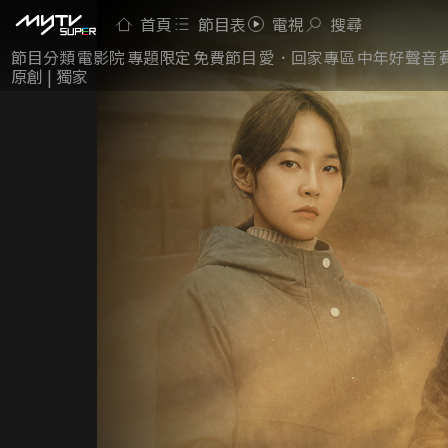
首頁
節目表
電視
搜尋
節目分類
電影院
專題限定
免費節目
愛．回家專區
中年好聲音
原創 | 獨家