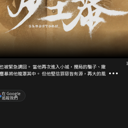
也被緊急調回。 當他再次進入小城，攪局的騙子、撒
塵暴將他籠罩其中。 但他堅信罪惡皆有源，再大的風
在 Google
追蹤我們