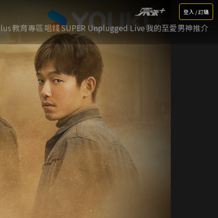
登入 / 訂購
lus
教育專區
唱錢
SUPER Unplugged Live
我的至愛男神推介