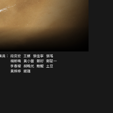
演員：
段奕宏
王鏘
張佳寧
張瑤
楊新鳴
黃小蕾
鄭好
鄭楚一
李春嬡
胡曉光
鮑鯤
土豆
黃婷婷
遲蓬