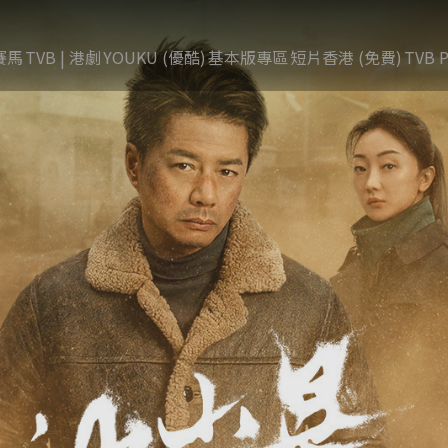
賽馬
TVB | 港劇
YOUKU (優酷)
基本版專區
短片香港 (免費)
TVB P