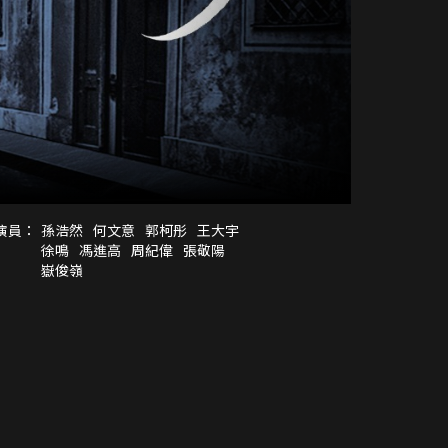
演員：
孫浩然
何文意
郭柯彤
王大宇
徐鳴
馮進高
周紀偉
張敬陽
嶽俊嶺