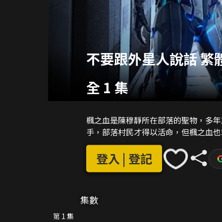
不要跟外星人說話 繁
全 1 集
楓之血是陳穆靜所在部落的聖物，多年
手，部落村民才得以活命，但楓之血也
登入 | 登記
集數
第 1 集