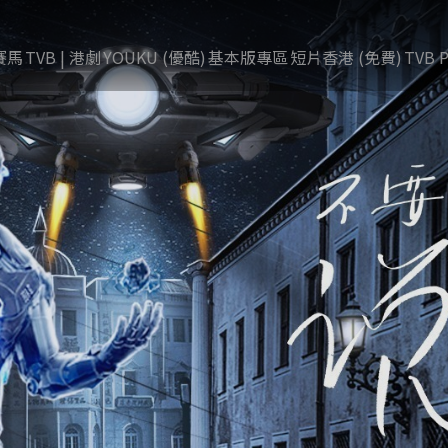
賽馬
TVB | 港劇
YOUKU (優酷)
基本版專區
短片香港 (免費)
TVB P