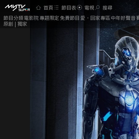
首頁
節目表
電視
搜尋
節目分類
電影院
專題限定
免費節目
愛．回家專區
中年好聲音
原創 | 獨家