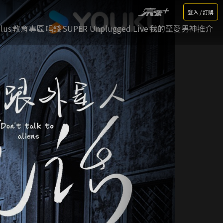
登入 / 訂購
lus
教育專區
唱錢
SUPER Unplugged Live
我的至愛男神推介