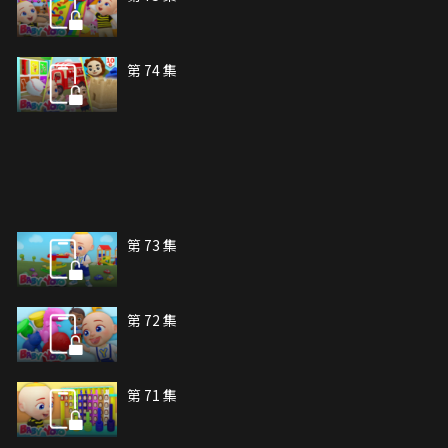
第 74 集
第 73 集
第 72 集
第 71 集