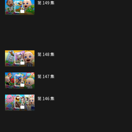
第 149 集
第 148 集
第 147 集
第 146 集