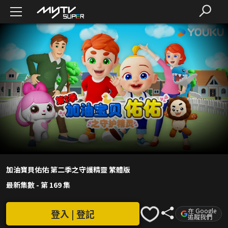
加油寶貝佑佑 第二季之守護精靈 繁體版
最新集數
-
第 169 集
在 Google
登入 | 登記
追蹤我們