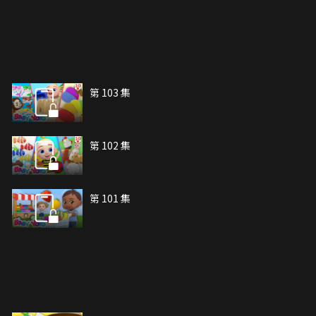
第 103 集
第 102 集
第 101 集