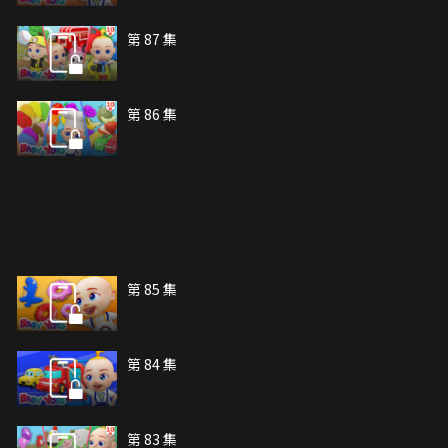
第 87 集
第 86 集
第 85 集
第 84 集
第 83 集