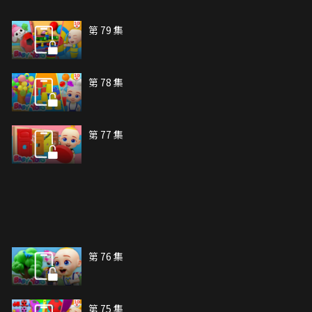
第 79 集
第 78 集
第 77 集
第 76 集
第 75 集