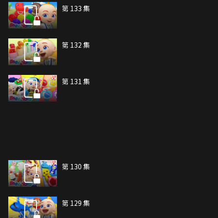
第 133 集
第 132 集
第 131 集
第 130 集
第 129 集