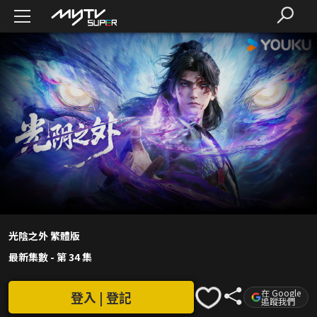
光陰之外 繁體版
最新集數
-
第 34 集
在 Google
登入 | 登記
追蹤我們