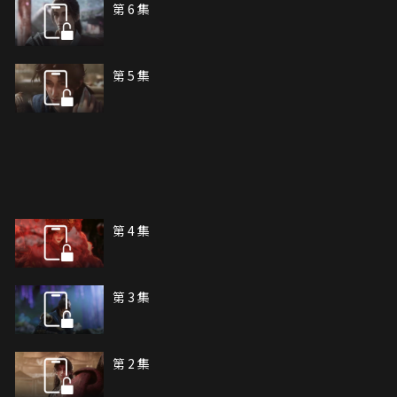
第 6 集
第 5 集
第 4 集
第 3 集
第 2 集