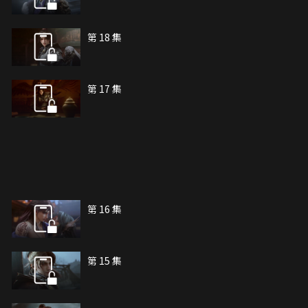
第 18 集
第 17 集
第 16 集
第 15 集