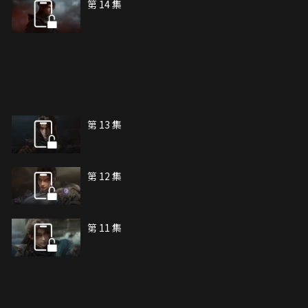
第 14 集
第 13 集
第 12 集
第 11 集