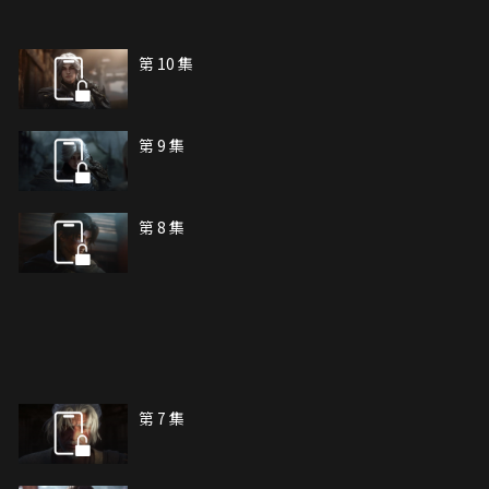
第 10 集
第 9 集
第 8 集
第 7 集