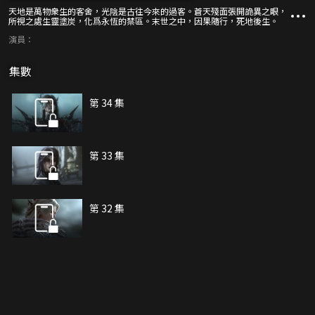
天地是萬物衆生的客舍，光陰是古往今來的過客。蒼天殘面張開詭異之眼，
所視之處生靈塗炭，化爲永恆的禁區。末世之中，因果隨行，死地後生。
演員：
集數
第 34 集
第 33 集
第 32 集