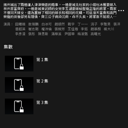
揚州城出了兩樁讓人津津樂道的婚事，一樁是城北杜家的小姐杜冰雁要嫁入
林州首富齊府，一樁是城東武師的女兒李玉湖要嫁給聖寵正隆的將軍。兩家
不僅同天嫁女，還為置辦了相同的嫁衣和相同的花轎。可這潑天富貴和高門
榮寵的背後卻另有隱情，齊三公子病染沉痾，命不久矣。將軍袁不屈殺人為
業，毀城為功，還剋死過兩位正妻。兩位小姐都在為各自的苦命暗自悲泣。
演員：
田曦薇
敖瑞鵬
白冰可
趙順然
戰宇
丁一一
涓子
李雅男
張洋
出嫁那天，兩支送親隊伍同時出城，途中突然大雨傾盆，兩路人馬湧到同一
座仙女廟內避雨。兩新娘在廟內因相同苦命惺惺相惜結拜為姐妹。忽傳強盜
普超英
崔志剛
權沛倫
張婉芳
王佳璇
李鈺
趙慕顏
楊大川
來襲訊息，慌亂中，新娘竟上錯了花轎。俠女入了宅院，同三少爺在嬉笑怒
李彥漫
張彤
陳思斯
滿檸溪
尹國華
梅凌甄
高曙光
罵間將詭計陰謀全盤推翻；閨秀進了戰場，與將軍在刀光劍影中鬥智鬥勇虐
得悍男俯首稱臣。於是，陰錯陽差引出了兩段曲折離奇，縱橫交錯的愛情故
事，成全了兩對情意綿綿的恩愛夫妻和幸福生活。
集數
第 1 集
第 2 集
第 3 集