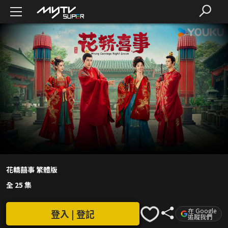
花轎囍事 繁體版
全 25 集
在 Google
登入 | 登記
追蹤我們