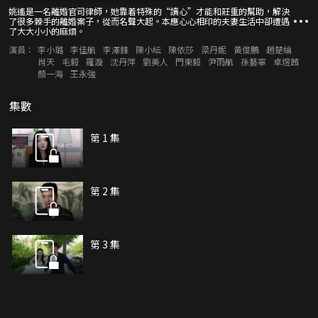
姚遙是一名離婚官司律師，她靠着特殊的“讀心”才能和莊重的幫助，解決
了很多棘手的離婚案子，從而名聲大起。本應心心相印的夫妻生活中卻遭遇
了大大小小的麻煩。
演員：
李小璐
李佳航
李澤鋒
陳小紜
陳依莎
梁丹妮
黃俊鵬
趙楚綸
肖天
毛毅
羅漩
沈丹萍
劉美人
門東毅
尹雨航
孫藝寧
卓煜茜
顏一海
王永強
集數
第 1 集
第 2 集
第 3 集