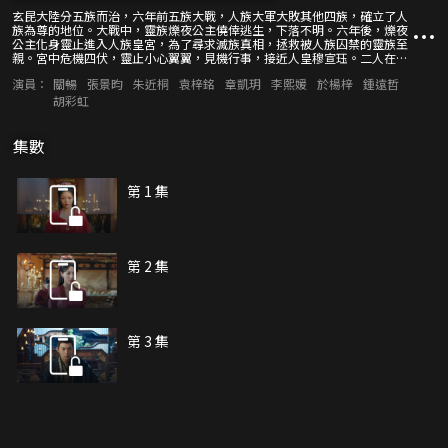
玄昆大陸分五族而治，六年前五族大戰，人族大軍大敗其他四族，確立了人
族為尊的地位。大戰中，靈族爍夜公主僥倖逃生，下落不明。六年後，爍夜
公主化身靈止進入人族皇宮，為了尋求滅族真相，拯救被人族囚禁的靈族至
親。宮中危機四伏，靈止小心翼翼，見機行事，接近人皇穆宣珏。二人在互
相試探的過程中，逐漸產生感情，靈止也找到了真相。最終靈止和穆宣珏，
演員：
關暢
張景昀
朱近桐
袁梓銘
章凱玥
李熙媛
於楊梓
鍾遠哲
聯手打敗反派，實現了五族和平，和諧相處的目標。
胡彩虹
集數
第 1 集
第 2 集
第 3 集