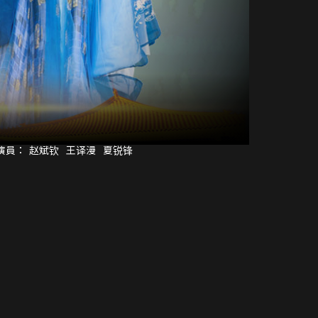
演員：
赵斌钦
王译漫
夏锐锋