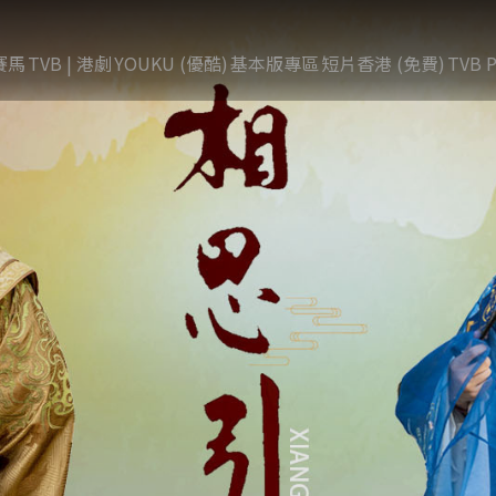
賽馬
TVB | 港劇
YOUKU (優酷)
基本版專區
短片香港 (免費)
TVB P