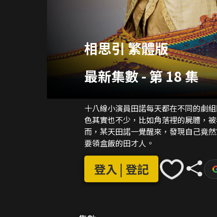
相思引 繁體版
最新集數
-
第 18 集
十八線小演員田諾每天都在不同的劇組
色其實也不少，比如角落裡的屍體，被
而，某天田諾一覺醒來，發現自己竟然
要領盒飯的田才人。
登入 | 登記