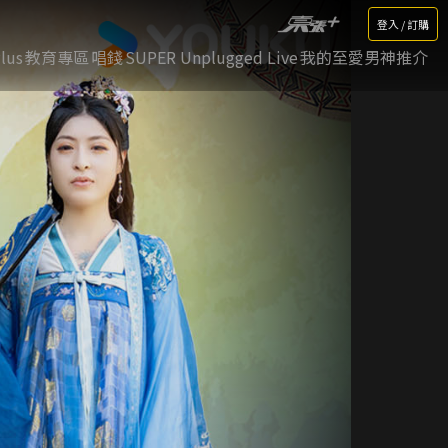
登入 / 訂購
lus
教育專區
唱錢
SUPER Unplugged Live
我的至愛男神推介