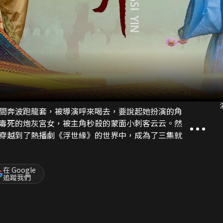
間奔波跑龍套，被導演呼來喝去，要說起她扮演的角
毒死的炮灰宮女，被主角秒殺的蒙面小刺客云云。然
穿越到了熱播劇《浮世緣》的世界中，成為了三集就
在 Google
追蹤我們