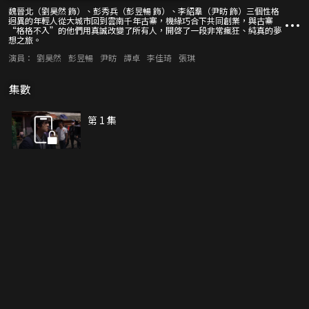
魏晉北（劉昊然 飾）、彭秀兵（彭昱暢 飾）、李紹羣（尹昉 飾）三個性格
迥異的年輕人從大城市回到雲南千年古寨，機緣巧合下共同創業，與古寨
“格格不入”的他們用真誠改變了所有人，開啓了一段非常瘋狂、純真的夢
想之旅。
演員：
劉昊然
彭昱暢
尹昉
譚卓
李佳琦
張琪
集數
第 1 集