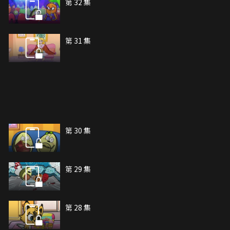
第 32 集
第 31 集
第 30 集
第 29 集
第 28 集