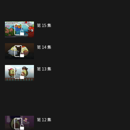
第 15 集
第 14 集
第 13 集
第 12 集