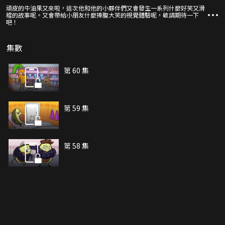
頑皮的牛油果又來啦，這次他和他的小夥伴們又會發生一系列什麼好笑又滑
稽的故事呢。又會帶給小朋友什麼捧腹大笑的視覺體驗呢，敬請期待一下
吧！
集數
第 60 集
第 59 集
第 58 集