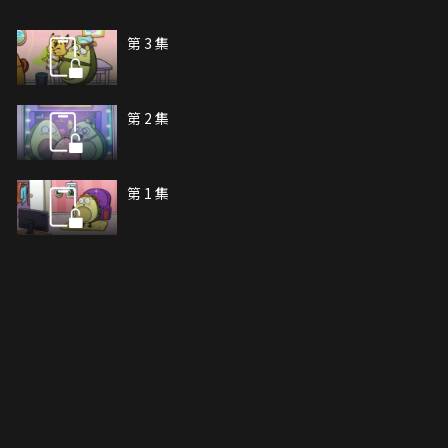
第 3 集
第 2 集
第 1 集