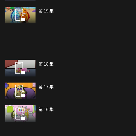
第 19 集
第 18 集
第 17 集
第 16 集