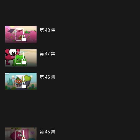
第 48 集
第 47 集
第 46 集
第 45 集