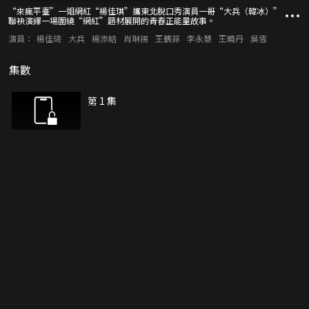
“來瘋平臺”一姐網紅“楊佳琪”攜東北脫口秀演員一哥“大兵（韓冰）”
聯袂演繹一場圍繞“網紅”題材展開的青春正能量故事。
演員：
楊佳琦
大兵
楊添皓
肖琳揚
王鶴菲
李永慧
王曉丹
吳雪
集數
第 1 集