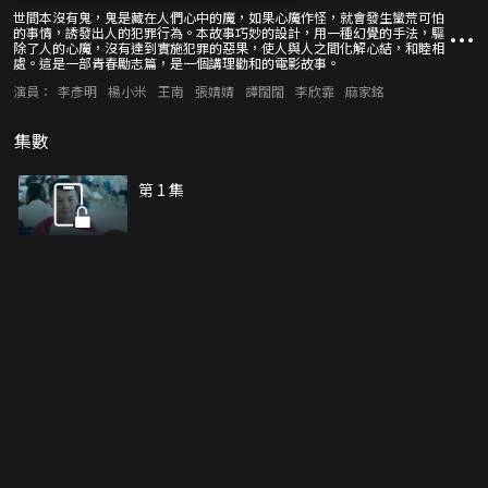
世間本沒有鬼，鬼是藏在人們心中的魔，如果心魔作怪，就會發生蠻荒可怕
的事情，誘發出人的犯罪行為。本故事巧妙的設計，用一種幻覺的手法，驅
除了人的心魔，沒有達到實施犯罪的惡果，使人與人之間化解心結，和睦相
處。這是一部青春勵志篇，是一個講理勸和的電影故事。
演員：
李彥明
楊小米
王南
張婧婧
譚闊闊
李欣霏
麻家銘
集數
第 1 集