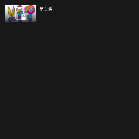
第 1 集