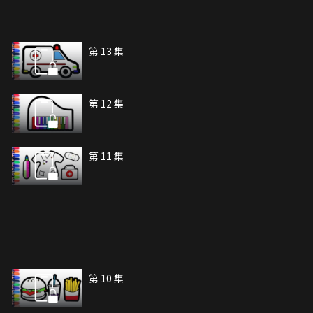
第 13 集
第 12 集
第 11 集
第 10 集