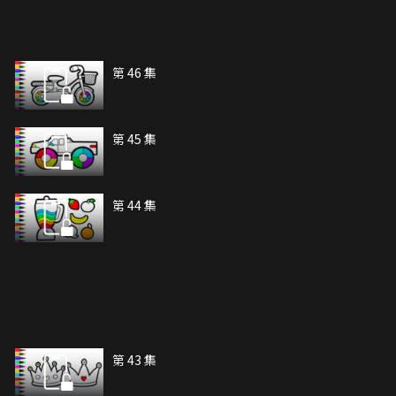
第 46 集
第 45 集
第 44 集
第 43 集