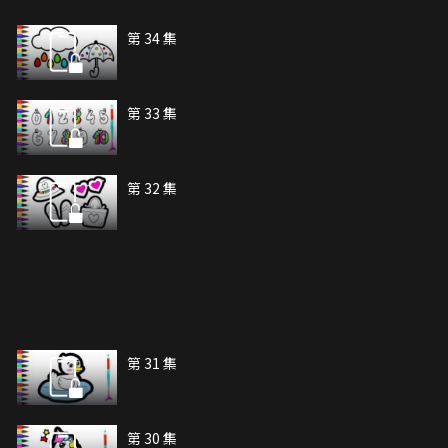
第 34 集
第 33 集
第 32 集
第 31 集
第 30 集