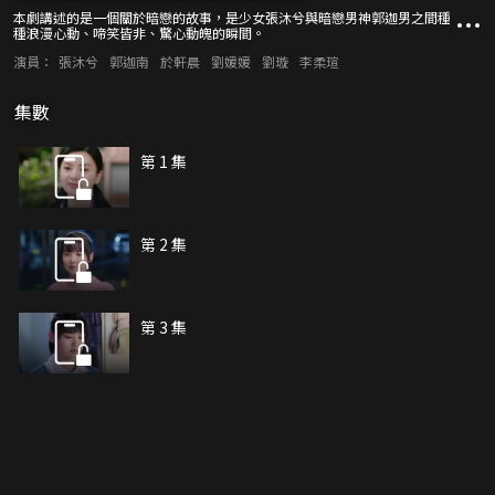
本劇講述的是一個關於暗戀的故事，是少女張沐兮與暗戀男神郭迦男之間種
種浪漫心動、啼笑皆非、驚心動魄的瞬間。
演員：
張沐兮
郭迦南
於軒晨
劉媛媛
劉璇
李柔瑄
集數
第 1 集
第 2 集
第 3 集