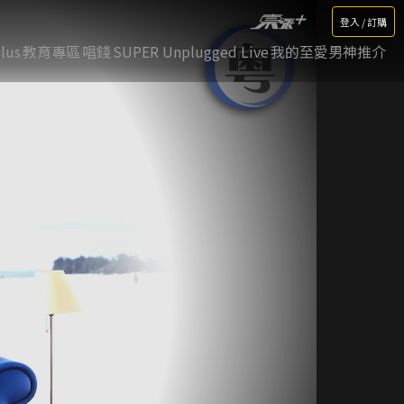
登入 / 訂購
lus
教育專區
唱錢
SUPER Unplugged Live
我的至愛男神推介