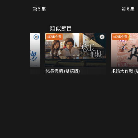
第 5 集
第 6 集
類似節目
首2集免費
首2集免費
男
悠長假期 (雙語版)
求婚大作戰 (