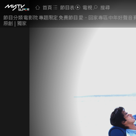
首頁
節目表
電視
搜尋
節目分類
電影院
專題限定
免費節目
愛．回家專區
中年好聲音
原創 | 獨家