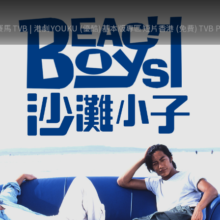
賽馬
TVB | 港劇
YOUKU (優酷)
基本版專區
短片香港 (免費)
TVB P