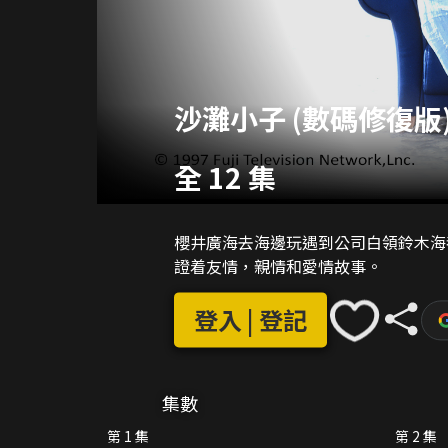
沙灘小子 (數碼修復版
全 12 集
櫻井廣海去海邊玩遇到公司白領鈴木海
證着友情，親情和愛情故事。
登入 | 登記
集數
第 1 集
第 2 集