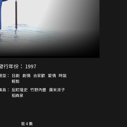
發行年份：
1997
類型：
日劇
劇情
合家歡
愛情
時裝
輕鬆
演員：
反町隆史
竹野內豐
廣末涼子
稻森泉
第 4 集