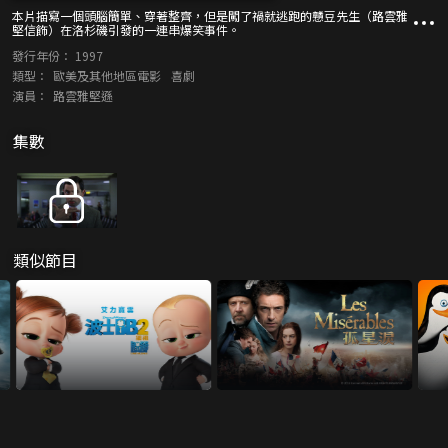
本片描寫一個頭腦簡單、穿著整齊，但是闖了禍就逃跑的戇豆先生（路雲雅
堅信飾）在洛杉磯引發的一連串爆笑事件。
發行年份：
1997
類型：
歐美及其他地區電影
喜劇
演員：
路雲雅堅遜
集數
類似節目