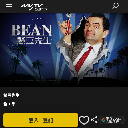
戇豆先生
全 1 集
在 Google
登入 | 登記
追蹤我們