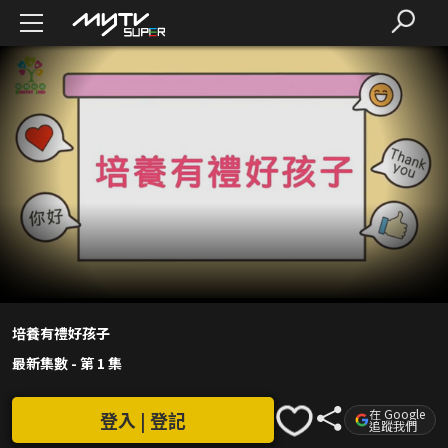
培養有禮好孩子
最新集數
-
第 1 集
在 Google
登入 | 登記
追蹤我們