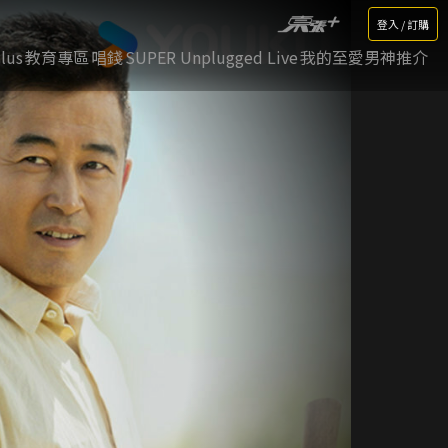
登入 / 訂購
lus
教育專區
唱錢
SUPER Unplugged Live
我的至愛男神推介