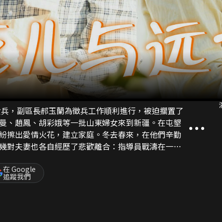
招女兵，副區長郝玉蘭為徵兵工作順利進行，被迫擱置了
曼、趙鳳、胡彩娥等一批山東婦女來到新疆。在屯墾
紛擦出愛情火花，建立家庭。冬去春來，在他們辛勤
幾對夫妻也各自經歷了悲歡離合：指導員戰濤在一次
，堅守著自己的愛情；趙鳳和葛俊歷經磨難最終牽
；耿大炮和胡彩娥在吵吵鬧鬧中哺育著自己的後代。
在 Google
追蹤我們
子之痛後，郝玉蘭學習駕駛拖拉機，成為兵團第一位
科技攻關。這群可愛可敬的山東大嫂和她們的男人一
“一代而終”的屯墾歷史。