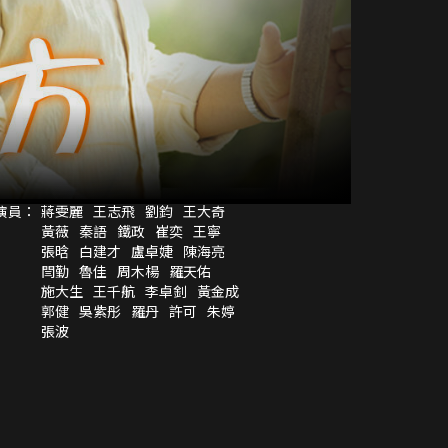
演員：
蔣雯麗
王志飛
劉鈞
王大奇
黃薇
秦語
鐵政
崔奕
王寧
張晗
白建才
盧卓婕
陳海亮
閆勤
魯佳
周木楊
羅天佑
施大生
王千航
李卓釗
黃金成
郭健
吳紫彤
羅丹
許可
朱婷
張波