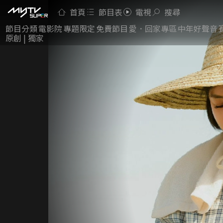
首頁
節目表
電視
搜尋
節目分類
電影院
專題限定
免費節目
愛．回家專區
中年好聲音
原創 | 獨家