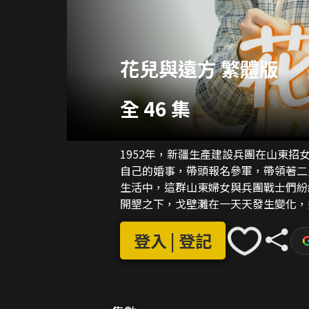
花兒與遠方 繁體版
全 46 集
1952年，新疆生產建設兵團在山東
自己的婚事，帶頭報名參軍，帶領著二
生活中，這群山東婦女與兵團戰士們紛
開墾之下，戈壁灘在一天天發生變化，
剿匪中被打壞下身，妻子二曼不離不棄
手，趙鳳成為馬蓮窩子小學第一位老師
登入 | 登記
主人公劉北伐和郝玉蘭的婚姻在經歷喪
女拖拉機手，劉北伐克服難題進行農業
起，紮根邊疆，艱苦奮鬥，終於改變了