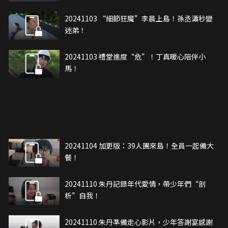
20241103 “細節狂魔”李晨上島！孫丞瀟秒變
迷弟！
20241103 禮堂進度“危”！丁真暖心陪伴小
馬！
20241104 加更版：39人團來島！全員一起備大
餐！
20241110 朱丹記錄年代愛情，帶少年們“剖
析”自我！
20241110 朱丹準備走心影片，少年答謝宴感謝