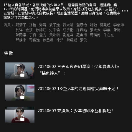
15位來自各領域，各懷技能的少年來到一座需要啟動的島嶼－福建嵛山島，
120天的時間裡，他們將專業技能學以致用，身體力行地去觸摸、去嘗試、
去實踐。在實踐中完成自我成長，增加生活閱歷，磨練自身性格，在實踐中
錘鍊少年的熱血之心。
演員：
闞清子
孫怡
海清
敖子逸
武大靖
董思怡
姚弛
鄧見超
李俊濠
於洋
金莎
徐錦江
史宗倫
紅手指
孫啟皓
張大大
李晨
陳濤
陳雨濃
丁真
董力
黃浩特
劉胤君
羅圭甫
馬琪芮
牛在在
邱鏡宇
司俊逸
孫丞瀟
徐菲
曾翔威
張俊
集數
20240602 三天兩夜奇幻漂流！少年變真人版
“捕魚達人”！
20240602 13位少年的混亂開會火藥味十足！
20240603 來摸魚：少年初印象互相揭短！