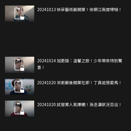
20241013 徐菲藝術展開業！徐錦江兩度哽咽！
20241014 加更版：溫馨之旅！少年帶來特別驚
喜！
20241020 茶嵛飯後開業在即！丁真追憶愛馬！
20241020 試營業人氣爆棚！孫丞瀟狀況百出！