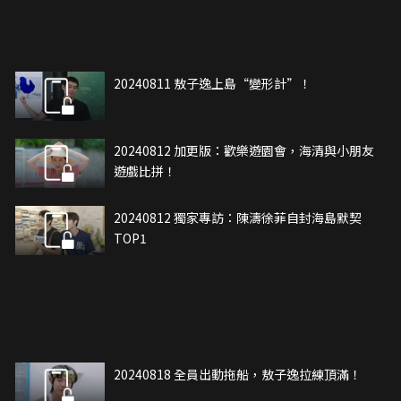
20240811 敖子逸上島“變形計”！
20240812 加更版：歡樂遊園會，海清與小朋友
遊戲比拼！
20240812 獨家專訪：陳濤徐菲自封海島默契
TOP1
20240818 全員出動拖船，敖子逸拉練頂滿！