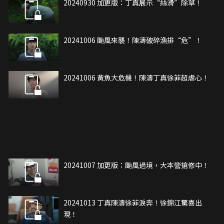
20240930 加更版：丁真展示“絲滑”除草！
20241006 颱風來襲！陳濤破碎漁排“危”！
20241006 黃魚大危機！陳濤丁真徐菲超虐心！
20241007 加更版：颱風過境，大本營搶修中！
20241013 丁真陳濤徐菲淚奔！徐錦江驚喜出
現！