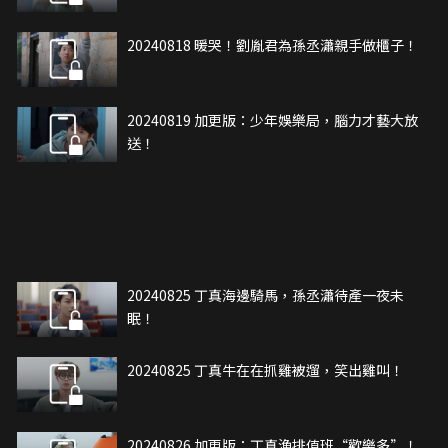
20240818 暖哭！劉胤君為孫丞瀟親手做櫃子！
20240819 加更版：少年娛樂局，腦力才藝大放
送！
20240825 丁真海邊騎馬，孫丞瀟待產一夜未
眠！
20240825 丁真牛在在抓雞被遛，笑出雞叫！
20240826 加更版：丁真漁排值班“歡樂多”！