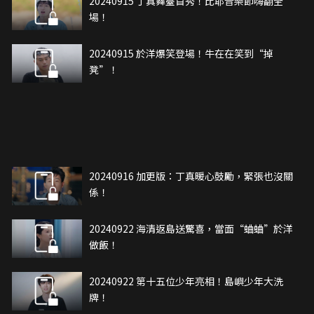
20240915 丁真舞臺首秀！比耶音樂節嗨翻全
場！
20240915 於洋爆笑登場！牛在在笑到“掉
凳”！
20240916 加更版：丁真暖心鼓勵，緊張也沒關
係！
20240922 海清返島送驚喜，當面“蛐蛐”於洋
做飯！
20240922 第十五位少年亮相！島嶼少年大洗
牌！