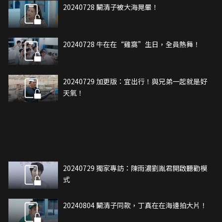
20240728 闞清子被大海晃暈！
20240728 牛在在“雞窩”生日，全員熱舞！
20240729 加更版：宜出行！與兄弟一起就是好
天氣！
20240729 獨家專訪：陳雨濃劉胤君開啟聽勸模
式
20240804 闞清子同款，丁真在在海邊拍大片！