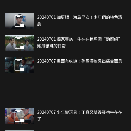
20240701 加更版：海島早安！少年們的特色清
晨
20240701 獨家專訪：牛在在孫丞瀟“動廚組”
雞飛貓跳的日常
20240707 畫面有味道！孫丞瀟被臭出痛苦面具
20240707 少年變玩具！丁真又雙叒叕抱牛在在
了