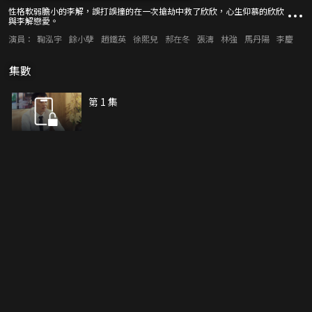
性格軟弱膽小的李解，誤打誤撞的在一次搶劫中救了欣欣，心生仰慕的欣欣
與李解戀愛。
演員：
鞠泓宇
餘小孽
趙鐵英
徐熙兒
郝在冬
張濤
林強
馬丹陽
李慶
集數
第 1 集