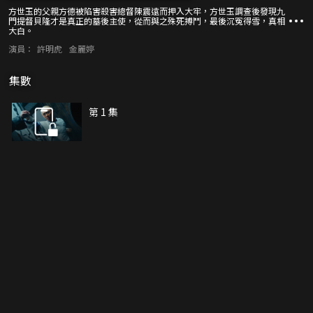
方世玉的父親方德被陷害殺害總督陳震遠而押入大牢，方世玉調查後發現九
門提督貝隆才是真正的墓後主使，從而與之殊死搏鬥，最後沉冤得雪，真相
大白。
演員：
許明虎
金麗婷
集數
第 1 集