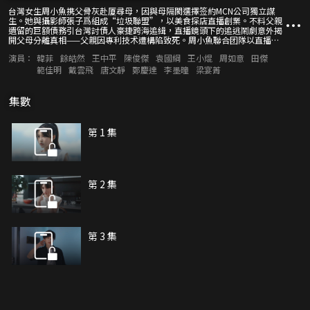
台灣女生周小魚携父骨灰赴厦尋母，因與母隔閡選擇签約MCN公司獨立謀
生。她與攝影師張子爲組成“垃圾聯盟”，以美食探店直播創業。不料父親
遺留的巨額債務引台灣討債人豪捷跨海追緝，直播鏡頭下的追逃鬧劇意外揭
開父母分離真相——父親因專利技术遭構陷致死。周小魚聯合团隊以直播爲
武器，智斗豪捷設下的假貨陷阱，最終完成复仇。横跨兩岸二十余年的時光
演員：
韓菲
餘皓然
王中平
陳俊傑
袁國綱
王小焜
周如意
田傑
之钟，于沙茶面的烟火氣中敲響笑泪交織的团圓終章。
範佳明
戴雲飛
唐文靜
鄭慶達
李墨曈
梁宴菁
集數
第 1 集
第 2 集
第 3 集