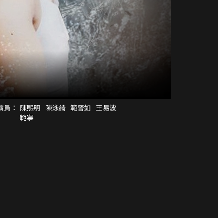
演員：
陳熙明
陳泳綺
範晉如
王易波
範寧