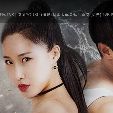
賽馬
TVB | 港劇
YOUKU (優酷)
基本版專區
短片香港 (免費)
TVB P