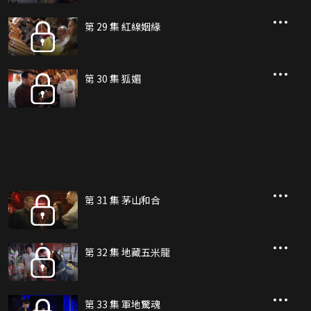
第 29 集 紅線姻緣
第 30 集 狐媚
第 31 集 茅山和合
第 32 集 地藏五米龍
第 33 集 軍地驚魂