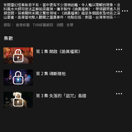
世間靈幻怪事無奇不有，當中更有不少撲朔迷離，令人難以理解的現象。法
科風水大師司徒法正夥拍梁嘉琪，攜手製作《詭異檔案》，帶領觀眾進入另
類空間，探索聞所未聞之驚世領域。《詭異檔案》踏足多個國家及地區之深
山要塞，追尋當地駭人聽聞之靈異事件，地點包括：泰國、台灣等地區。節
目並會邀請多位嘉賓亮相，如堪輿學家周凡夫、六壬神功師傅殷法青、香港
類型：
香港綜藝
TVB綜藝節目
消閒
玄學
淳道玄學總會會長方海閱、藝人劉雅麗、薛家燕等，分享個人之詭異靈幻經
歷。
集數
第 1 集 開啟《詭異檔案》
第 2 集 魂斷賭枱
第 3 集 失落的「詛咒」島國