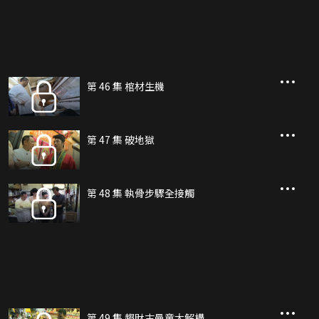
第 46 集 棺材生機
第 47 集 破地獄
第 48 集 執骨步驟全接觸
第 49 集 趨財古曼童大解構