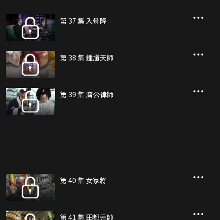
第 37 集 入骨降
第 38 集 鍾馗天師
第 39 集 濟公律師
第 40 集 女家將
第 41 集 田都元帥