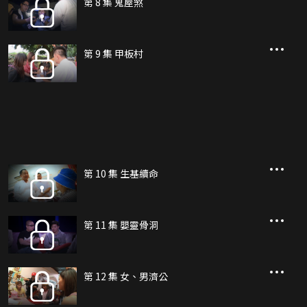
第 8 集 鬼屋煞
第 9 集 甲板村
第 10 集 生基續命
第 11 集 嬰靈骨洞
第 12 集 女、男濟公