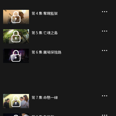
第 4 集 奪魄監獄
第 5 集 亡魂之島
第 6 集 屠場探陰路
第 7 集 命懸一線