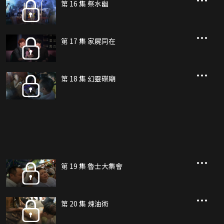
第 16 集 祭水幽
第 17 集 家屍同在
第 18 集 幻靈碟廟
第 19 集 魯士大集會
第 20 集 煉油術