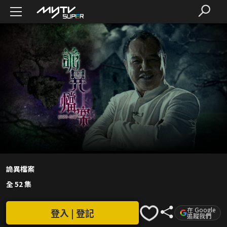
詭異檔案
全 52 集
在 Google
登入 | 登記
追蹤我們