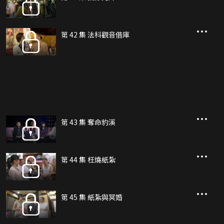
第 42 集 法科觀音借庫
第 43 集 奪命豹溪
第 44 集 枉燒紙紮
第 45 集 紙紮與冥婚