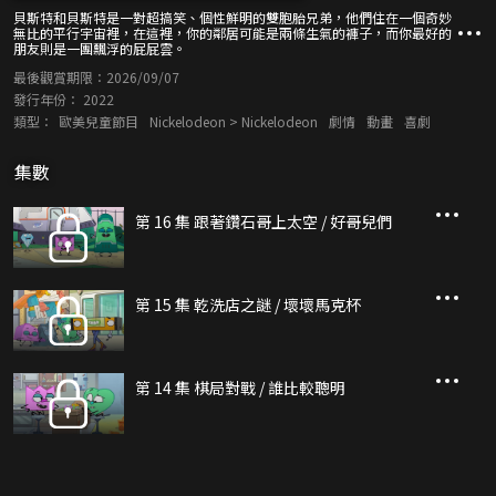
貝斯特和貝斯特是一對超搞笑、個性鮮明的雙胞胎兄弟，他們住在一個奇妙
無比的平行宇宙裡，在這裡，你的鄰居可能是兩條生氣的褲子，而你最好的
朋友則是一團飄浮的屁屁雲。
最後觀賞期限：
2026/09/07
發行年份：
2022
類型：
歐美兒童節目
Nickelodeon > Nickelodeon
劇情
動畫
喜劇
集數
第 16 集 跟著鑽石哥上太空 / 好哥兒們
第 15 集 乾洗店之謎 / 壞壞馬克杯
第 14 集 棋局對戰 / 誰比較聰明