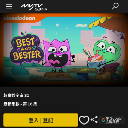
超豪妙宇宙 S1
最新集數
-
第 16 集
在 Google
登入 | 登記
追蹤我們