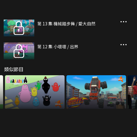
第 13 集 機械踏步舞 / 愛大自然
第 12 集 小壞壞 / 出界
類似節目