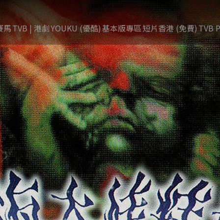
賽馬
TVB | 港劇
YOUKU (優酷)
基本版專區
短片香港 (免費)
TVB P