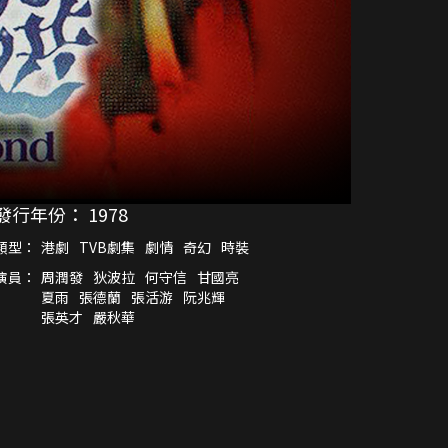
發行年份：
1978
類型：
港劇
TVB劇集
劇情
奇幻
時裝
演員：
周潤發
狄波拉
何守信
甘國亮
夏雨
張德蘭
張活游
阮兆輝
張英才
嚴秋華