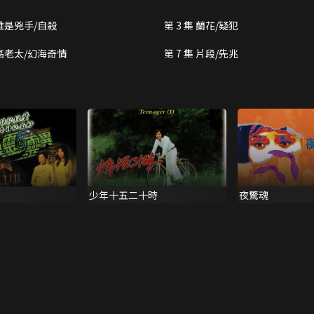
 誰是兇手/自殺
第 3 集 蘭花/疑犯
 高老太/幻海奇情
第 7 集 片段/先兆
少年十五二十時
夜驚魂