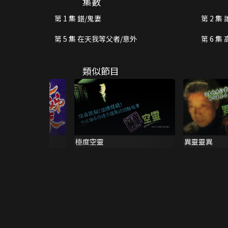
集數
第 1 集 錯/鬼妻
第 2 集
第 5 集 在天我等父者/意外
第 6 集
類似節目
極度空靈
異靈靈異