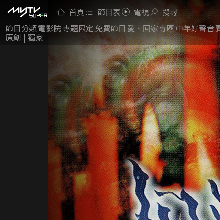
首頁
節目表
電視
搜尋
節目分類
電影院
專題限定
免費節目
愛．回家專區
中年好聲音
原創 | 獨家