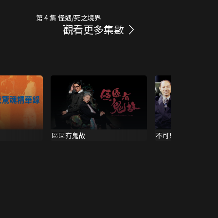
第 4 集 怪遇/死之境界
觀看更多集數
區區有鬼故
不可思議星期二