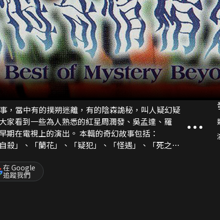
幻故事，當中有的撲朔迷離，有的陰森詭秘，叫人疑幻疑
大家看到一些為人熟悉的紅星周潤發、吳孟達、羅
的演出。 本輯的奇幻故事包括：
自殺」、「蘭花」、「疑犯」、「怪遇」、「死之境
「高老太」、「幻海奇情」、「片段」、「先兆」、
亡」、「回歸」、「殺妻」、「忍」、「迷失」、
在 Google
追蹤我們
「你死我活」、「靈魂附身」、「正反面」、「捉放
」等。