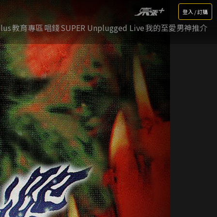
登入 / 訂購
lus
教育專區
唱錢
SUPER Unplugged Live
我的至愛男神推介