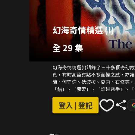
幻海奇情精選 (I)
全 29 集
幻海奇情精選(I)緝錄了三十多個奇
真，有時甚至有點不寒而慄之感，亦讓
蘭、何守信、狄波拉、夏雨、石修等，早期在電視上
「錯」、「鬼妻」、「誰是兇手」、「
界」、「在天我等父者」、「意外」、
「驚夢」、「情變」、「兆」、「生存
登入 | 登記
「偶然」、「回魂夜」、「修車仔」、
賊」、「高手」、「報紙」、「第三身