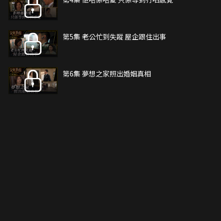
第5集 老公忙到失蹤 屋企跟住出事
第6集 夢想之家照出婚姻真相
第7集 原來陪寶琳返印尼嗰個係....
第8集 佢冇變 只不過行得太遠