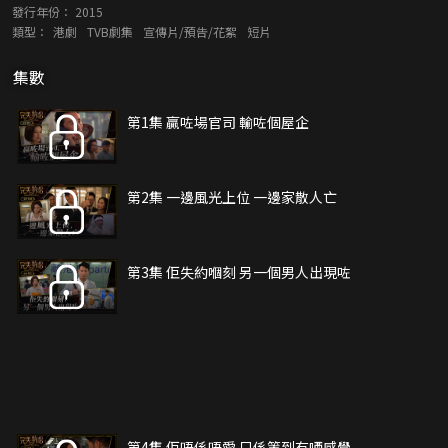
發行年份：
2015
類型：
港劇
TVB劇集
宣傳片/預告/花絮
短片
集數
第1集 贏咗場官司 輸咗個屋企
第2集 一邊風光上位 一邊家散人亡
第3集 佢失約嗰刻 另一個男人出現咗
第4集 佢唔係唔愛 只係等到冇哂感覺