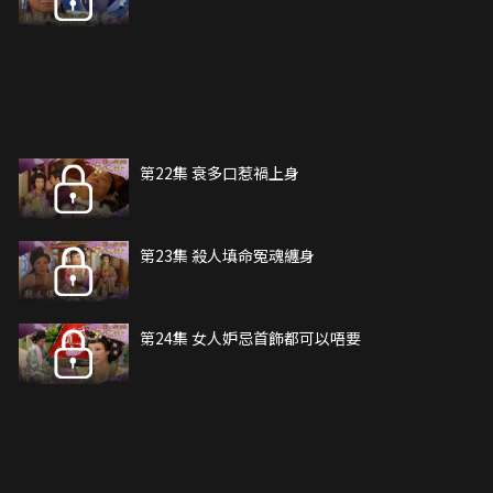
第22集 衰多口惹禍上身
第23集 殺人填命冤魂纏身
第24集 女人妒忌首飾都可以唔要