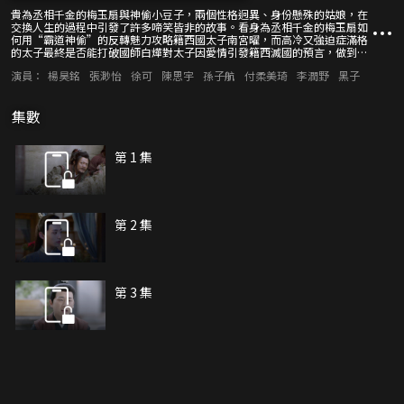
貴為丞相千金的梅玉扇與神偷小豆子，兩個性格迥異、身份懸殊的姑娘，在
交換人生的過程中引發了許多啼笑皆非的故事。看身為丞相千金的梅玉扇如
何用“霸道神偷”的反轉魅力攻略籍西國太子南宮曜，而高冷又強迫症滿格
的太子最終是否能打破國師白燁對太子因愛情引發籍西滅國的預言，做到不
負家國不負卿？
演員：
楊昊銘
張渺怡
徐可
陳思宇
孫子航
付柔美琦
李潤野
黑子
集數
第 1 集
第 2 集
第 3 集