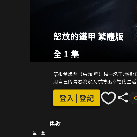
怒放的鐵甲 繁體版
全 1 集
草根常煥然（張超 飾）是一名工地操
用自己的青春為家人拼搏出幸福的生活
登入 | 登記
集數
第 1 集