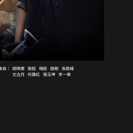
演員：
胡琳娜
張超
楊超
趙剛
孫啟峰
文古月
何廣紅
張玉坤
李一東