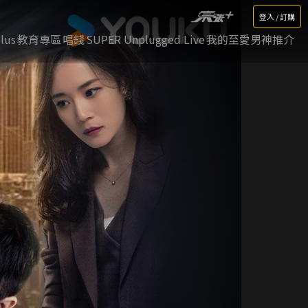
登入 / 訂購
lus
教育專區
唱錢
SUPER Unplugged Live
我的至愛男神推介