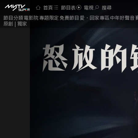
首頁
節目表
電視
搜尋
節目分類
電影院
專題限定
免費節目
愛．回家專區
中年好聲音
原創 | 獨家