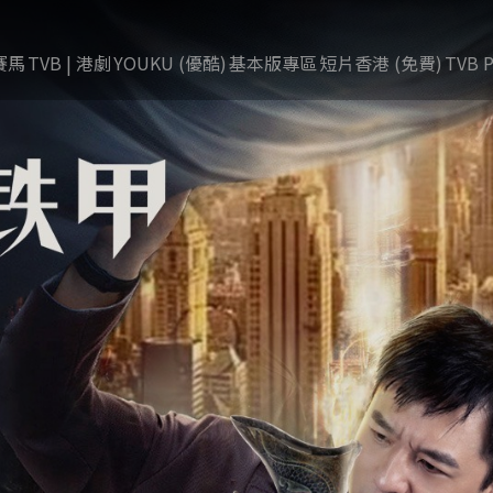
賽馬
TVB | 港劇
YOUKU (優酷)
基本版專區
短片香港 (免費)
TVB P